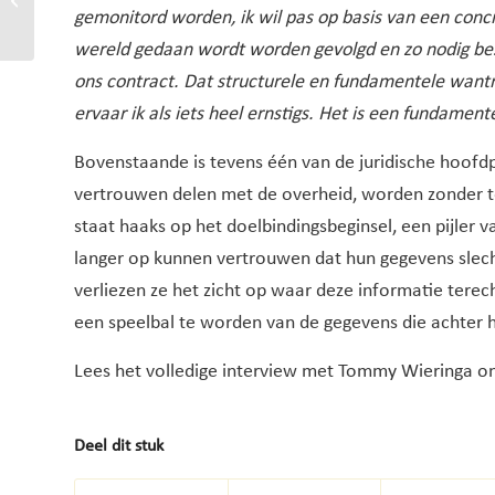
fraudeurs zijn, zit in
gemonitord worden, ik wil pas op basis van een conc
systemen...
wereld gedaan wordt worden gevolgd en zo nodig bestr
ons contract. Dat structurele en fundamentele wantr
ervaar ik als iets heel ernstigs. Het is een fundamen
Bovenstaande is tevens één van de juridische hoofdp
vertrouwen delen met de overheid, worden zonder t
staat haaks op het doelbindingsbeginsel, een pijler
langer op kunnen vertrouwen dat hun gegevens slech
verliezen ze het zicht op waar deze informatie tere
een speelbal te worden van de gegevens die achter 
Lees het volledige interview met Tommy Wieringa on
Deel dit stuk