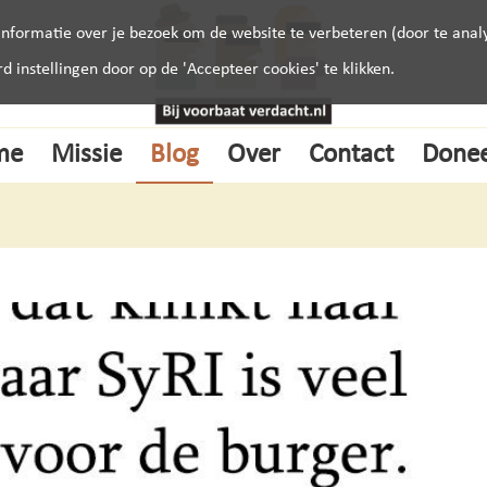
nformatie over je bezoek om de website te verbeteren (door te analy
instellingen door op de 'Accepteer cookies' te klikken.
me
Missie
Blog
Over
Contact
Done