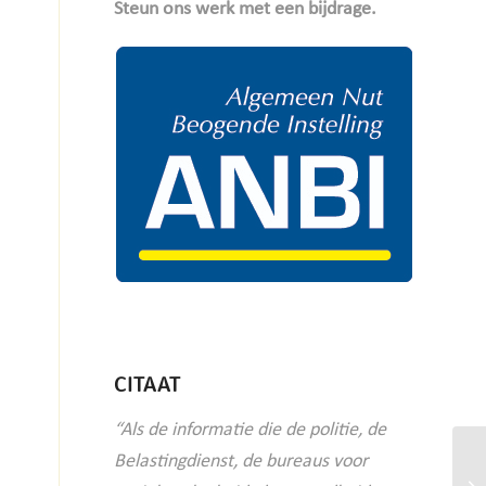
Steun ons werk met een bijdrage.
CITAAT
“Als de informatie die de politie, de
Belastingdienst, de bureaus voor