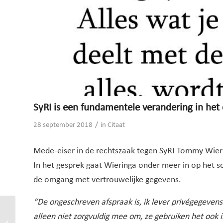
SyRI is een fundamentele verandering in het
/
28 september 2018
in
Citaat
Mede-eiser in de rechtszaak tegen SyRI Tommy Wier
In het gesprek gaat Wieringa onder meer in op het s
de omgang met vertrouwelijke gegevens.
“De ongeschreven afspraak is, ik lever privégegevens
“De gedachte dat alle
alleen niet zorgvuldig mee om, ze gebruiken het ook in 
burgers potentiële