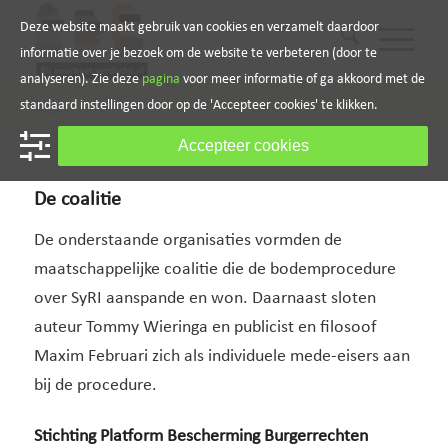
Deze website maakt gebruik van cookies en verzamelt daardoor
informatie over je bezoek om de website te verbeteren (door te
analyseren). Zie deze
pagina
voor meer informatie of ga akkoord met de
standaard instellingen door op de 'Accepteer cookies' te klikken.
Wie
Accepteer cookies
De coalitie
De onderstaande organisaties vormden de
maatschappelijke coalitie die de bodemprocedure
over SyRI aanspande en won. Daarnaast sloten
auteur Tommy Wieringa en publicist en filosoof
Maxim Februari zich als individuele mede-eisers aan
bij de procedure.
Stichting Platform Bescherming Burgerrechten