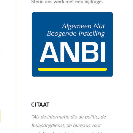
Steun ons werk met een bijdrage.
CITAAT
“Als de informatie die de politie, de
Belastingdienst, de bureaus voor