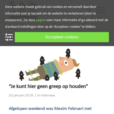
Deze website maakt gebruik van cookies en verzamelt daardoor
informatie over je bezoek om de website te verbeteren (door te
analyseren). Zie deze
pagina
voor meer informatie of ga akkoord met de
standaard instellingen door op de 'Accepteer cookies' te klikken.
Blog
Accepteer cookies
“Je kunt hier geen greep op houden”
/
23 januari 2018
in
Interview
Afgelopen weekend was Maxim Februari met