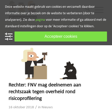
Deze website maakt gebruik van cookies en verzamelt daardoor
informatie over je bezoek om de website te verbeteren (door te
analyseren). Zie deze
pagina
voor meer informatie of ga akkoord met de
standaard instellingen door op de 'Accepteer cookies' te klikken.
Blog
Accepteer cookies
Rechter: FNV mag deelnemen aan
rechtszaak tegen overheid rond
risicoprofilering
/
16 oktober 2018
in
Nieuws