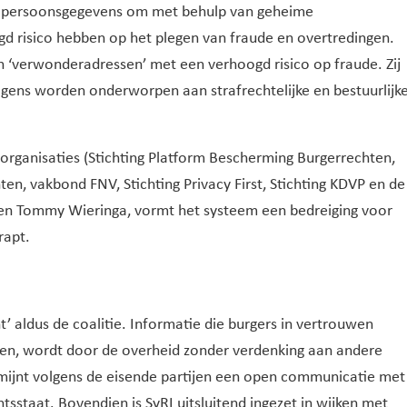
ert persoonsgegevens om met behulp van geheime
gd risico hebben op het plegen van fraude en overtredingen.
 en ‘verwonderadressen’ met een verhoogd risico op fraude. Zij
gens worden onderworpen aan strafrechtelijke en bestuurlijk
 organisaties (Stichting Platform Bescherming Burgerrechten,
n, vakbond FNV, Stichting Privacy First, Stichting KDVP en de
 en Tommy Wieringa, vormt het systeem een bedreiging voor
rapt.
t’ aldus de coalitie. Informatie die burgers in vertrouwen
en, wordt door de overheid zonder verdenking aan andere
mijnt volgens de eisende partijen een open communicatie met
tsstaat. Bovendien is SyRI uitsluitend ingezet in wijken met