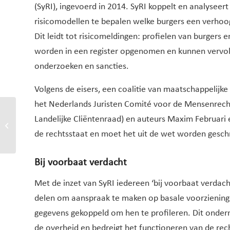
(SyRI), ingevoerd in 2014. SyRI koppelt en analyse
risicomodellen te bepalen welke burgers een verhoo
Dit leidt tot risicomeldingen: profielen van burgers
worden in een register opgenomen en kunnen vervol
onderzoeken en sancties.
Volgens de eisers, een coalitie van maatschappelijke
het Nederlands Juristen Comité voor de Mensenrechte
Landelijke Cliëntenraad) en auteurs Maxim Februari
Een kijkje in de black box
van SyRI
de rechtsstaat en moet het uit de wet worden gesch
Bij voorbaat verdacht
Met de inzet van SyRI iedereen ‘bij voorbaat verdach
delen om aanspraak te maken op basale voorziening
gegevens gekoppeld om hen te profileren. Dit onder
de overheid en bedreigt het functioneren van de rech