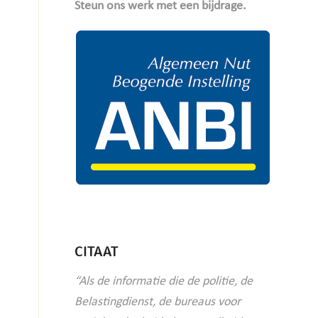
Steun ons werk met een bijdrage.
CITAAT
“Als de informatie die de politie, de
Belastingdienst, de bureaus voor