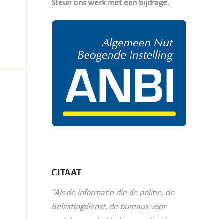
Steun ons werk met een bijdrage.
CITAAT
“Als de informatie die de politie, de
Belastingdienst, de bureaus voor