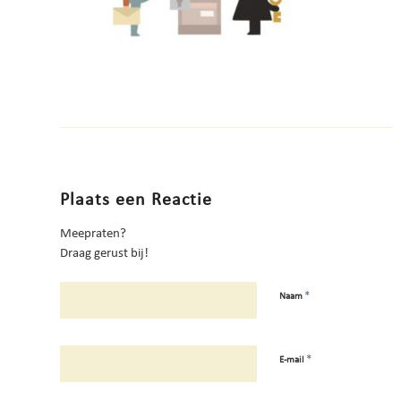
Plaats een Reactie
Meepraten?
Draag gerust bij!
*
Naam
*
E-mail