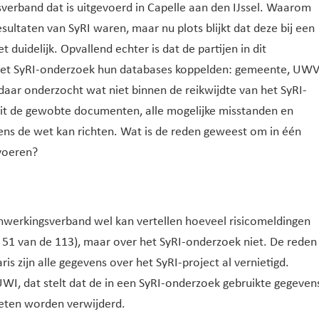
erband dat is uitgevoerd in Capelle aan den IJssel. Waarom
ultaten van SyRI waren, maar nu plots blijkt dat deze bij een
duidelijk. Opvallend echter is dat de partijen in dit
n het SyRI-onderzoek hun databases koppelden: gemeente, UWV
daar onderzocht wat niet binnen de reikwijdte van het SyRI-
uit de gewobte documenten, alle mogelijke misstanden en
ns de wet kan richten. Wat is de reden geweest om in één
 voeren?
enwerkingsverband wel kan vertellen hoeveel risicomeldingen
s 51 van de 113), maar over het SyRI-onderzoek niet. De reden
is zijn alle gegevens over het SyRI-project al vernietigd.
 SUWI, dat stelt dat de in een SyRI-onderzoek gebruikte gegeven
moeten worden verwijderd.