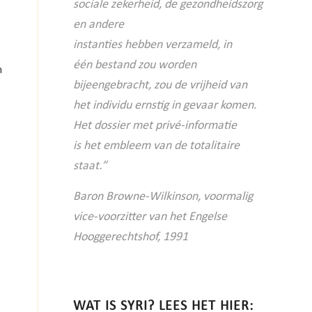
sociale
zekerheid, de gezondheidszorg
en andere
instanties hebben verzameld, in
één
bestand zou worden
n
bijeengebracht, zou
de vrijheid van
het individu ernstig in
gevaar komen.
Het dossier met privé-informatie
is
het embleem van de totalitaire
staat.”
Baron Browne-Wilkinson, voormalig
vice-voorzitter van het Engelse
Hooggerechtshof, 1991
e
WAT IS SYRI? LEES HET HIER: