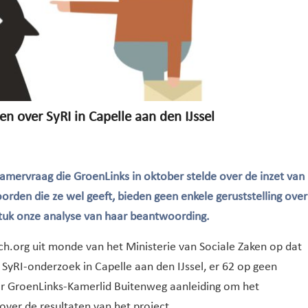
 over SyRI in Capelle aan den IJssel
 Kamervraag die GroenLinks in oktober stelde over de inzet van
oorden die ze wel geeft, bieden geen enkele geruststelling over
stuk onze analyse van haar beantwoording.
ch.org uit monde van het Ministerie van Sociale Zaken op dat
SyRI-onderzoek in Capelle aan den IJssel, er 62 op geen
or GroenLinks-Kamerlid Buitenweg aanleiding om het
over de resultaten van het project.