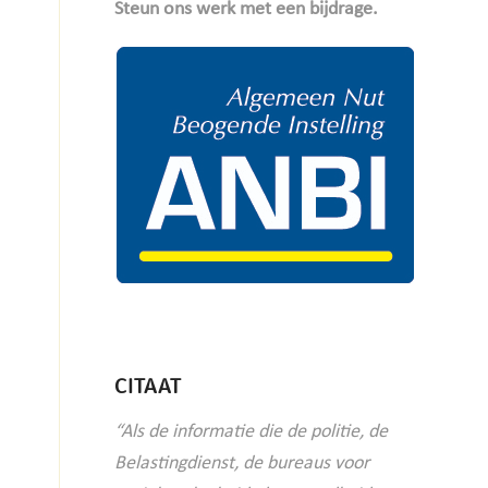
Steun ons werk met een bijdrage.
CITAAT
“Als de informatie die de politie, de
Belastingdienst, de bureaus voor