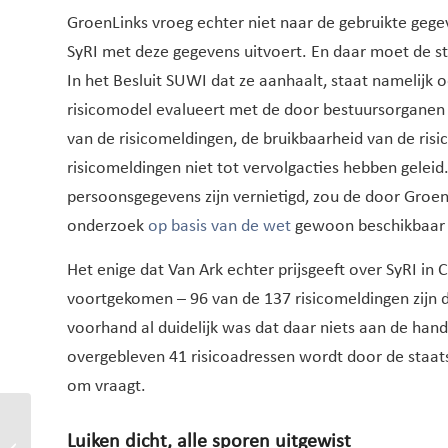
GroenLinks vroeg echter niet naar de gebruikte gege
SyRI met deze gegevens uitvoert. En daar moet de st
In het Besluit SUWI dat ze aanhaalt, staat namelijk
risicomodel evalueert met de door bestuursorganen 
van de risicomeldingen, de bruikbaarheid van de r
risicomeldingen niet tot vervolgacties hebben gelei
persoonsgegevens zijn vernietigd, zou de door Groen
onderzoek
op basis van de wet
gewoon beschikbaar 
Het enige dat Van Ark echter prijsgeeft over SyRI in C
voortgekomen – 96 van de 137 risicomeldingen zijn d
voorhand al duidelijk was dat daar niets aan de han
overgebleven 41 risicoadressen wordt door de staats
om vraagt.
SyRI medio 2019 voor de
Luiken dicht, alle sporen uitgewist