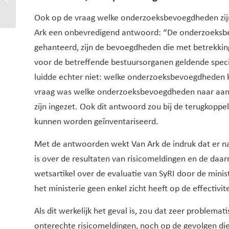
rechter
Ook op de vraag welke onderzoeksbevoegdheden zijn 
Ark een onbevredigend antwoord: “De onderzoeksbevo
gehanteerd, zijn de bevoegdheden die met betrekking
voor de betreffende bestuursorganen geldende speci
luidde echter niet: welke onderzoeksbevoegdheden
vraag was welke onderzoeksbevoegdheden naar aanleid
zijn ingezet. Ook dit antwoord zou bij de terugkopp
kunnen worden geïnventariseerd.
Met de antwoorden wekt Van Ark de indruk dat er n
is over de resultaten van risicomeldingen en de daarn
wetsartikel over de evaluatie van SyRI door de mini
het ministerie geen enkel zicht heeft op de effectivit
Als dit werkelijk het geval is, zou dat zeer problemat
onterechte risicomeldingen, noch op de gevolgen di