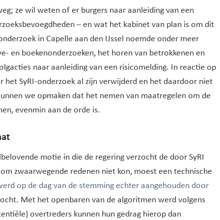
g; ze wil weten of er burgers naar aanleiding van een
rzoeksbevoegdheden – en wat het kabinet van plan is om dit
-onderzoek in Capelle aan den IJssel noemde onder meer
eve- en boekenonderzoeken, het horen van betrokkenen en
olgacties naar aanleiding van een risicomelding. In reactie op
r het SyRI-onderzoek al zijn verwijderd en het daardoor niet
it kunnen we opmaken dat het nemen van maatregelen om de
en, evenmin aan de orde is.
aat
lbelovende motie in die de regering verzocht de door SyRI
t om zwaarwegende redenen niet kon, moest een technische
werd op de dag van de stemming echter aangehouden door
zocht. Met het openbaren van de algoritmen werd volgens
tentiële) overtreders kunnen hun gedrag hierop dan