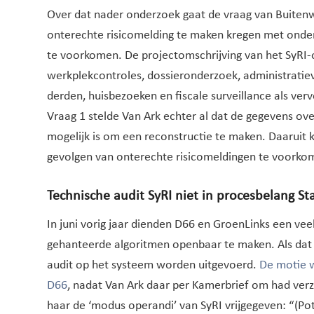
Over dat nader onderzoek gaat de vraag van Buitenwe
onterechte risicomelding te maken kregen met onde
te voorkomen. De projectomschrijving van het SyRI
werkplekcontroles, dossieronderzoek, administrati
derden, huisbezoeken en fiscale surveillance als verv
Vraag 1 stelde Van Ark echter al dat de gegevens ove
mogelijk is om een reconstructie te maken. Daaru
gevolgen van onterechte risicomeldingen te voorkom
Technische audit SyRI niet in procesbelang St
In juni vorig jaar dienden D66 en GroenLinks een vee
gehanteerde algoritmen openbaar te maken. Als da
audit op het systeem worden uitgevoerd.
De motie 
D66
, nadat Van Ark daar per Kamerbrief om had ver
haar de ‘modus operandi’ van SyRI vrijgegeven: “(Po