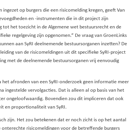
ingezet op burgers die een risicomelding kregen, geeft Van
egdheden en -instrumenten die in dit project zijn
 tot het toezicht in de Algemene wet bestuursrecht en de
fieke regelgeving zijn opgenomen.” De vraag van GroenLinks
 kunnen aan SyRI deelnemende bestuursorganen inzetten? De
ing van de risicomeldingen uit dit specifieke SyRI-project
eling met de deelnemende bestuursorganen vrij eenvoudig
a het afronden van een SyRI-onderzoek geen informatie meer
a ingestelde vervolgacties. Dat is alleen al op basis van het
ster ongeloofwaardig. Bovendien zou dit impliceren dat ook
eit en proportionaliteit van SyRI.
isch zijn. Het zou betekenen dat er noch zicht is op het aantal
e onterechte risicomeldingen voor de betreffende burgers